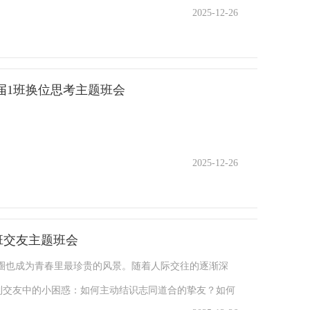
2025-12-26
踊跃参与。主持人舒羽墨走上讲台，先热情地和同学们打
会和同学闹别扭？有没有觉得，有时候自己明明说清楚
心里去了，不少同学边听边点头，教室里的气氛一下子
入主题，正式宣布班会开始——热烈的掌声立刻响了起
27届1班换位思考主题班会
对折三次后，撕去右上角，旋转180度再撕掉左上角，
撕扯声。游戏结束，大家交换纸张，惊讶发现图案千奇百
2025-12-26
式不同，人们对同一件事的理解存在差异。②我演你猜：
大屏幕词语做动作、表情传递信息，不能说话，另一人猜
学自认为演得到位，搭档却猜不出。这让大家深刻体会
2班交友主题班会
受和理解存在差异。 情景演绎，深入探讨大
圈也成为青春里最珍贵的风景。随着人际交往的逐渐深
现自习课、课间休息和放学后同学间的冲突场景。自习课
到交友中的小困惑：如何主动结识志同道合的挚友？如何
律严厉批评，双方产生矛盾；课间休息，一同学趴在桌上