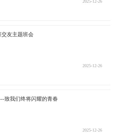
2025-12-26
才不伤害友谊？又该如何辨别真正值得珍惜的友情？为引
一同学邀约另一同学去玩，对方因学习拒绝，邀约者觉得
善沟通，守护纯粹而热烈的青春友谊，我们开展了“心
分析冲突原因。有的同学指出班长武断，有的同学认为打
互动中感悟友谊真谛，在真诚分享中解锁成长密码，让
应理解对方学习情况。大家在交流中认识到，冲突多数源
暖场时刻——“照镜子”小游戏，打破拘谨暖人心班会伊
2班交友主题班会
通用语不文明等问题。顺着刚才的讨论，同学们进一步了
序幕，为整场班会注入温暖底色。我们以同桌为单位结
从对方的角度看问题。主持人适时引出心理学上的概念，
人的指令依次完成微笑、严肃、轻碰拳头、轻拍肩膀的动
做法，就叫“共情”或“同理心”。并为同学们提供了换位
渐读懂了友情最本真的道理：友情从不是单方面的奔赴，
2025-12-26
的事先冷静几秒，压制冲动情绪；二是想一想，冷静后思
，我必倾心相伴。一场小游戏，不仅打破了课堂的拘谨，
和方式沟通，如使用“我知道你……，我也……，咱们
才更有温度、更长久。2.核心时刻——解锁3个青春交友
们积极参与情景模拟，将“三步走”技巧运用到之前三个情
生交友中的核心困惑，通过游戏体验、视频观看、故事分
---致我们终将闪耀的青春
笔完成作业，我也希望班级安静，咱们小声交流好
又好懂的交友小秘诀，让大家既能读懂友谊，更能学会经
被打扰者说：“我知道你课间想玩，可我累了想休息，你
了“一起围个舒适圈”小游戏，邀请7名同学上台参与，
后情景时，邀约者说：“我知道你要学习，不能和我玩，
进入，然后逐渐增加围圈人数，中间的同学只需分享自己
2025-12-26
被邀约者笑着答应。通过模拟，同学们成功化解矛盾，