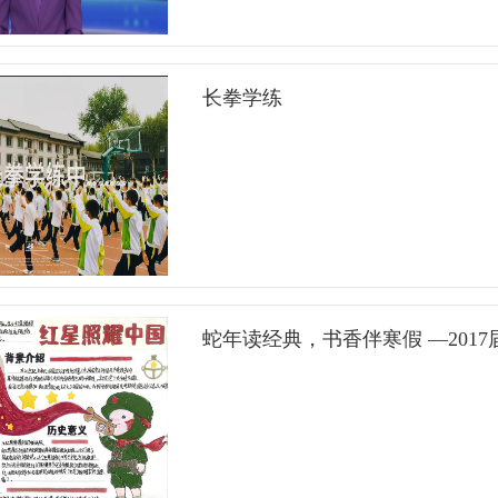
小心收藏。看着屏幕上彼此稚嫩的模样，教室
恼、在朋友需要时伸出援手、有矛盾时坦诚沟
将最美好的东西，妥帖地安放在心底，成为我们前行路上最温暖的
谊最真挚的付出，也是我们成为他人挚友的底气。 3.感悟时刻——观《孔子的交友智慧》，明
样引领告别过去，是为了更好地把握现在。初二
长拳学练
友谊的真谛，不仅藏在日常的相处中，更藏在
色。这一篇章，首先播放了同学们的校园日常
树立更清晰的交友观，我们一起观看了《孔子
的玉兰树下藏着孩子们读书的身影；宽阔的操
读古人的交友智慧，让传统智慧指导当下的交友
这份重复里藏着成长的力量——英雄榜样的力
友”：友直，友谅，友多闻，益矣；友便辟，友
平、苏翊鸣、王兴兴、陈祥榕，他们在各自的
晰地明白：交友不仅要真诚，更要懂得辨别；
岁的少年们热血沸腾，他们的精神给同学们带
误入歧途。愿我们都能结交“三益友”，远离“三损友
当。 第三篇章：憧憬未来·奔赴山海与明天心中有梦，眼里有光，脚下便有路。最后的篇章，是属于未
刻——让友谊有温度感悟了友谊真谛，解锁了交
蛇年读经典，书香伴寒假 —201
来与梦想的。周深的一曲《有我》将班会推向
把心底的温柔与期许，落笔成字，送给身边的
们牢记青年之责任；承载着家长们对孩子殷切
印有小王子的精美明信片，同学们静静伏案，
自己的梦想：“地质学家”、“宇航员”、“守护绿
写下感谢+一起进步的约定，可以写给有小矛
界”“美术家”……一个个五彩斑斓的梦想逐渐
同学：写下真诚的邀约。一张小小的明信片，