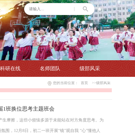
科研在线
名师团队
级部风采
您的当前位置：
首页
>>级部风采
27届1班换位思考主题班会
产生摩擦，这些小烦恼多源于未能站在对方角度思考。为
围，12月8日，初二一班开展“镜”观自我 “心”懂他人