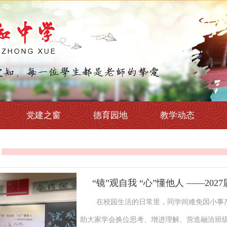
党建之窗
德育园地
教学动态
“镜”观自我 “心”懂他人 ——20
在校园生活的日常里，同学间难免因小事
助大家学会换位思考、增进理解、营造融洽班级氛