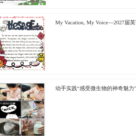
至。全体同学的青春宣誓将班会推向高潮。在
同学们学会表达感恩、懂得珍惜陪伴，也让每
的誓言宣告自己的决心：“志存高远方能登高望
愈发温暖、坚定。不知不觉，班会已接近尾声
My Vacation, My Voice—2
色，行动是青年最有效的磨砺。用角色、特色
场班会的内容，向同学们深情寄语：心向暖阳
貌，成就明日中国之模样！”誓言声响彻教室，澎湃的激情在
正处在青春最美好的时光里，也正经历着人际
会的最后，班主任李淑蓉老师用鲁迅先生的一段
上的一盏明灯，指引大家结交良友、守护友谊
人，就有拼命硬干的人，就有为民请命的人，就
好的自己；愿每一份青春友谊，都能如暖阳般
们，愿你们珍藏好十三岁的所有美好，带上善
奔赴更美好的未来.
奋斗成就今日之自己，成就未来之中国。” 学生处徐天宇主任和初二年级部赵锋主任对此次班会给予了
动手实践“感受微生物的神奇魅力”
高度评价，并勉励同学们“脚踏实地，追求卓越
别，更是一次深刻的自我认知和动力激发。告
且坚定。青春正好，大道光茫。知行11班，再