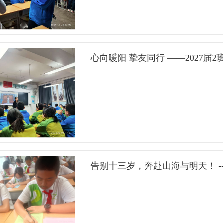
化解与朋友间的小误会？怎样拒绝不合理邀约
休息，另一同学大声喧哗引发争执；放学后，
导同学们树立正确的交友观，学会真诚相处、友
不够朋友。视频结束，同学们纷纷举手发言，
向暖阳，挚友同行”主题班会，让大家在沉浸式
扰他人休息不尊重人，还有的同学觉得邀约者
每一份青春友谊都能向阳生长、温暖相伴。1.
心向暖阳 挚友同行 ——2027届
于只关注自身需求、缺乏协商、情绪冲动和沟
始，一场低压力的“镜像挚友”小游戏悄然拉开
解到，要想真正化解这些冲突，关键是要学会
对，一人按要求做动作，一人模仿，跟着主持
告诉大家，这种站在他人角度去感受、去理解的
作，在简单的互动与无声的默契中，同学们渐
思考“三步走”小技巧：一是停一停，遇不舒服
而是你予微笑，我必回应温暖；你以真诚相待
考对方想法和需求；三是说一说，想清楚后用温
更让大家在亲身感受中，体会到双向奔赴的友谊
能不能……”句式。 情景模拟，学以致用同学
小秘诀在暖场互动的基础上，我们聚焦初二学
告别十三岁，奔赴山海与明天！ -
景中。扮演班长者冷静后说：“我知道你急着借
享、情景讨论等形式，和同学们一起解锁实用
吗？”借笔者连忙点头。模拟课间休息情景时，
营友谊。秘诀一：圈住温暖，守住距离我们开展
小声点好吗？”打扰者不好意思道歉。模拟放学
先由2名同学手拉手围成小圈，一名同学尝试
我也希望你取得好成绩，等你学完咱们再玩。”