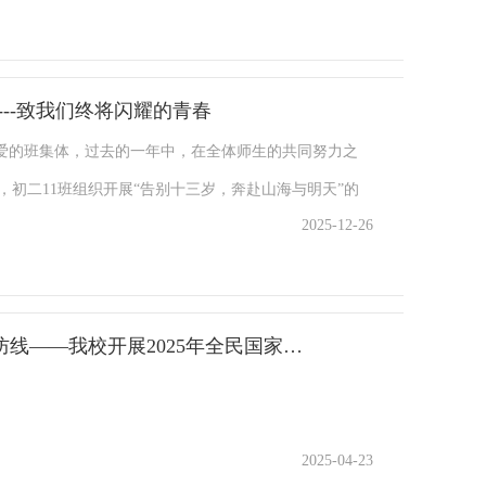
多时，会感觉比较舒适，但是人太多的时候觉得距离很
友之间，既要彼此包容、相互理解，也要懂得把握分
随后分组热烈讨论，分享经历和感悟，互相学习借鉴。小
束缚，距离太远则会滋生陌生感、疏远感，唯有舒服自在
---致我们终将闪耀的青春
自己感受，今后要学会换位思考；有的同学表示遇到矛盾
二：双向自在，不卑不迎随后，我们播放了短视频
结有爱的班集体，过去的一年中，在全体师生的共同努力之
，视频中，小怪兽为了交到朋友，刻意讨好、盲目迁就，最终却没能
赤，各执一词，互不相让，仿佛那黑白之争关乎着世间最
，初二11班组织开展“告别十三岁，奔赴山海与明天”的
开启了轻松的分享讨论，同学们自愿分享自己的经历与感
2025-12-26
，他们才惊觉，原来彼此所看到的，不过是同一事物在不
成了属于他们的青春仪式。十三岁，是童年与青春的分水
正的友谊，从来都不是单方面的迁就与讨好，不用刻意伪
固执，试着站在他人的角度去审视问题，那些看似不可调
”，不经意间已翩然而至。整场班会围绕“青葱岁月”“奋
共振，才能交到真正懂自己、珍惜自己的挚友；那些需要
绽放出理解与包容的和谐之花。让我们以这次班会为新的
有泪，有思有得。这次班会既是同学们向天真烂漫的十三岁
正的友谊。秘诀三：予暖于心 收获专属为了让同学们更
与包容去编织友谊的纽带，用温暖与关爱去照亮彼此的心
，也是他们怀揣着一颗炽热的心，吹响奔赴明天的嘹亮号
传承红色基因血脉 筑牢国家安全防线——我校开展2025年全民国家安全教育日新闻
中“玫瑰与狐狸”的简化版故事，故事里，小王子用心浇
个更加和谐、融洽的班级氛围，让每一个人都能在这个温
岁月·回望来路繁花班会在温情脉脉的《成长与蜕变》
瑰；狐狸告诉小王子，“驯养让彼此变得特别”，而这
彩。
走到自信初二的照片，一帧帧记录着运动会呐喊、艺术节
合故事，我们一起探讨：友谊就像小王子的玫瑰，没有凭
有人拉入时光隧道。那些以为早已遗忘的瞬间，原来都被
2025-04-23
用心付出，才能让友谊之花绽放。平时主动倾听朋友的烦