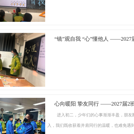
——换位思考主题班会，现场气氛热烈，师生
了个招呼，接着抛出两个问题：“大家平时会不
了，对方却还是不理解？”这话一下子说到大家
热络起来。看大家这么有共鸣，舒羽墨顺势切
“镜”观自我 “心”懂他人 ——20
来。 热身游戏，初悟差异为了让大家初步感受换位思考的重要性，班会设置两个趣味热身游戏。①撕纸
大挑战：每位同学拿到一张长方形白纸，按规则
最后打开。教室里安静无声，只有纸张折叠与
怪。这个游戏直观表明，因成长经历和思维方
两组同学自告奋勇上台，每组两人，一人根据
词，其他同学安静不做提示。游戏时，有的同
心向暖阳 挚友同行 ——2027届
到，自己以为的“清楚表达”，在别人眼中可能完全不同，感
进入初二，少年们的心事渐渐丰盈，朋友
屏幕播放三个校园生活情景演绎视频，分别呈
入，我们既收获着并肩同行的温暖，也难免遇
上，一同学小声借笔，班长误以为说话影响纪