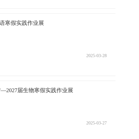
主持人霍怡霖同学的带领下，大家目光坚定，用铿锵有力
一份友谊，都有了专属的纪念与期许，在笔尖的温柔中，
远，胸怀天下才可大展宏图。奋斗是青春最亮丽的底
，但关于友谊的思考与践行，才刚刚开始。班主任结合整
027届英语寒假实践作业展
、底色、本色，绘就新时代青春之我。以今日青春之面
，便无惧迷茫；挚友同行，便满路芬芳。初二的少年们，
每个人心中激荡。 山海有约，未来可期班
交往的成长与蜕变。愿这场主题班会，能成为大家交友路
话进行了深情总结：“我们自古以来就有埋头苦干的
；愿大家都能在成长中收获纯粹的友谊，在陪伴中成为更
2025-03-28
有舍身求法的人，这就是中国的脊梁。”“亲爱的同学
温暖，如繁花般绚烂，照亮每一段前行的旅程，陪伴大家
良、勇敢与梦想，脚踏实地，勇毅前行。愿你们用自己的
—2027届生物寒假实践作业展
，为自己的梦想而努力奋斗。”这场班会不仅是一次告
别十三岁，我们无惧亦无悔；奔赴山海与明天，我们自信
启程！
2025-03-27