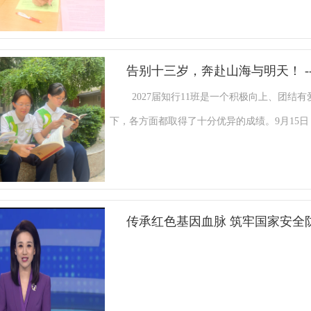
的真实感受，“太挤了会觉得不舒服，人逐渐增
现场掌声不断。 自我反思，小组讨论为让同学们进一步将所学运用到实际生活，大家拿出纸笔，写下最
疏远”。结合大家的体验，我们一起总结：好朋
近与他人的一些矛盾，按“三步走”技巧分析。
寸、留有余地。距离太近容易让人感到压抑、
告别十三岁，奔赴山海与明天！ -
组讨论现场气氛活跃，有的同学说以前只考虑
的相处模式，才是友谊长久保鲜的前提。秘诀
先冷静，再想对方想法，温和沟通。 班会尾声，大屏幕播放了《人生课堂》的黑白球视频。视频里，两
2027届知行11班是一个积极向上、团
《Iwannabeyourfriend》的核心片段
个人为了眼前球究竟是黑是白而争论得面红耳
下，各方面都取得了十分优异的成绩。9月15日
收获真心，也伤害了自己。视频结束后，我们
重大的真理。然而，当真相如拨云见日般浮现
主题班会，同学们在回忆、思考与展望中，完
悟。在真诚的分享中，大家渐渐达成共识：真
同视角下的模样。或许，当我们学会放下那份
岭，是梦想启航的新码头，那个曾经遥远的“青春
装自己，不用勉强迎合他人，真诚坦率、同频
和的矛盾，也会如春日里的残雪，渐渐消融，
斗当下”“憧憬未来”三个篇章徐徐展开，有笑
你小心翼翼讨好才能维系的关系，从来都不是真
起点，将换位思考化作生活中的习惯，用理解
告别，为自己的十三岁画上了一个圆满的句号
深刻地理解友谊的真谛，我们分享了《小王子》
灵。相信在未来的日子里，我们一定能营造一
角，准备迎接星辰大海的征途。第一篇章：青葱
灌玫瑰、陪伴玫瑰，玫瑰才成为他独一无二的玫
暖的大家庭中茁壮成长，绽放出属于自己的光
纪念短片中缓缓拉开序幕。一张张从懵懂初一
份“驯养”，正是真诚的付出与长久的陪伴。结
华彩、课堂专注与课间欢笑的视频，瞬间将所
空而来的温暖，也没有不劳而获的陪伴，唯有